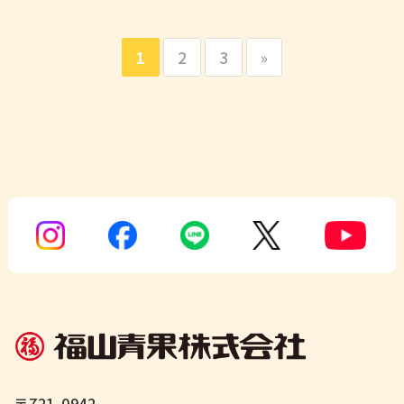
1
2
3
»
〒721-0942