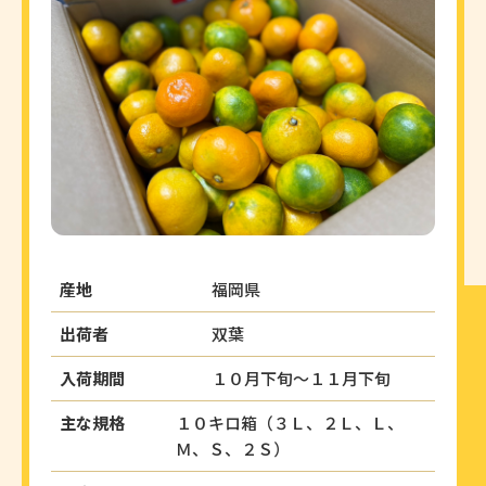
産地
福岡県
出荷者
双葉
入荷期間
１０月下旬～１１月下旬
主な規格
１０キロ箱（３Ｌ、２Ｌ、Ｌ、
Ｍ、Ｓ、２Ｓ）