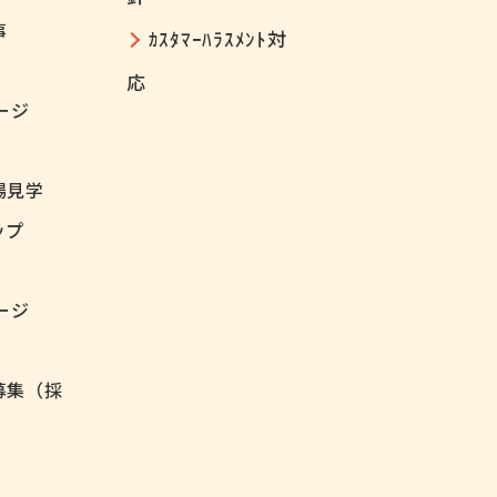
事
ｶｽﾀﾏｰﾊﾗｽﾒﾝﾄ対
応
ージ
場見学
ップ
ージ
募集（採