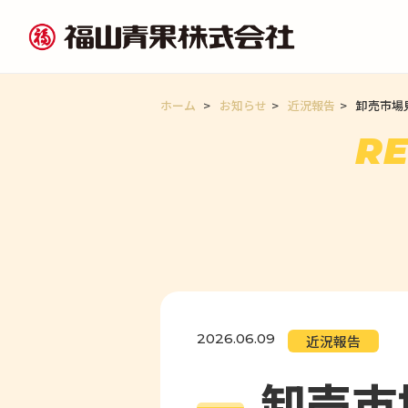
ホーム
>
お知らせ
>
近況報告
>
卸売市場
RE
2026.06.09
近況報告
卸売市