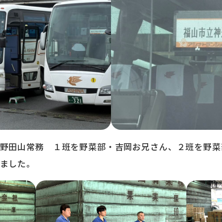
野田山常務 １班を野菜部・吉岡お兄さん、２班を野菜
ました。